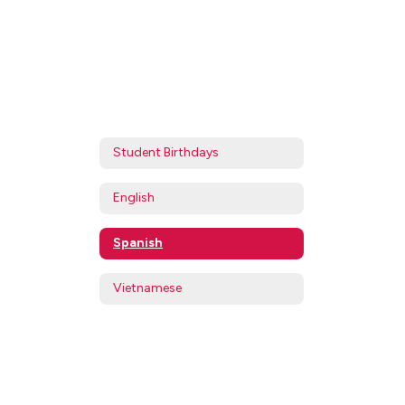
Student Birthdays
English
Spanish
Vietnamese