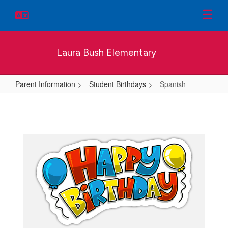
Skip
to
main
content
Laura Bush Elementary
Parent Information
Student Birthdays
Spanish
Spanish